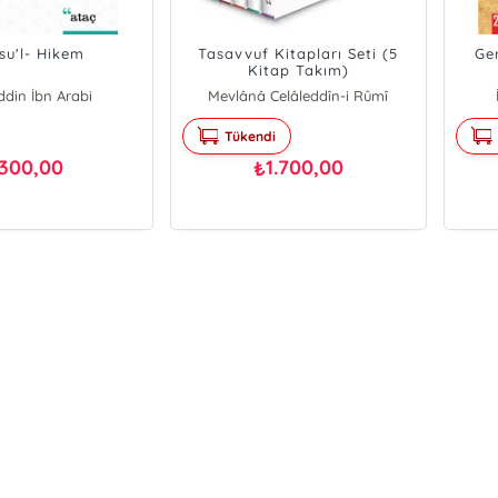
su'l- Hikem
Tasavvuf Kitapları Seti (5
Ger
Kitap Takım)
din İbn Arabi
Mevlânâ Celâleddîn-i Rûmî
Sultan Veled
Tükendi
Feridüddin Attar
Muhyiddin İbn Arabi
300,00
1.700,00
₺