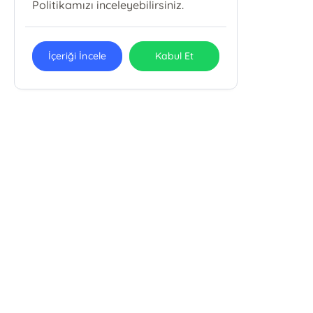
Politikamızı inceleyebilirsiniz.
İçeriği İncele
Kabul Et
E-Bülten Kayıt
Güncel bilgiler için kayıt olunuz