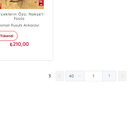
çeklerin Özü; Nakşe'l-
füsûs
İsmail Rusuhi Ankaravi
Muhyiddin İbn Arabi
Tükendi
210,00
₺
3
1