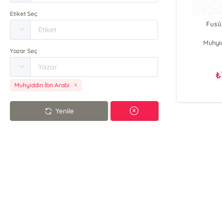
Etiket Seç
Fusû
Muhyid
Yazar Seç
₺
Muhyiddin İbn Arabi
Yenile