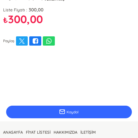
300,00
Liste Fiyatı :
300,00
₺
Paylaş
E-Bülten Kayıt
Güncel bilgiler için kayıt olunuz
Kaydol
ANASAYFA
FİYAT LİSTESİ
HAKKIMIZDA
İLETİŞİM