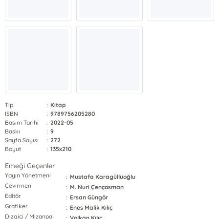
Tip
:
Kitap
ISBN
:
9789756205280
Basım Tarihi
:
2022-05
Baskı
:
9
Sayfa Sayısı
:
272
Boyut
:
135x210
Emeği Geçenler
Yayın Yönetmeni
:
Mustafa Karagüllüoğlu
Çevirmen
:
M. Nuri Çençosman
Editör
:
Ersan Güngör
Grafiker
:
Enes Malik Kılıç
Dizgici / Mizanpaj
:
Volkan Kılıç