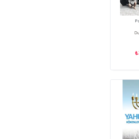
P
Du
₺