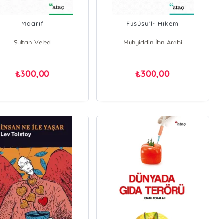
Maarif
Fusûsu'l- Hikem
Sultan Veled
Muhyiddin İbn Arabi
300,00
300,00
₺
₺