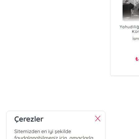
Yahudili
Kür
İsm
₺
Çerezler
Sitemizden en iyi şekilde
faydalanabilmeniz için, amaçlarla