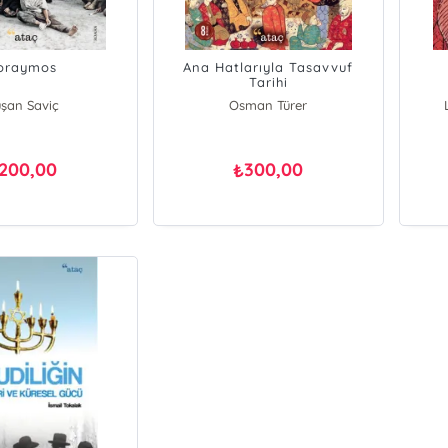
oraymos
Ana Hatlarıyla Tasavvuf
Tarihi
şan Saviç
Osman Türer
200,00
300,00
₺