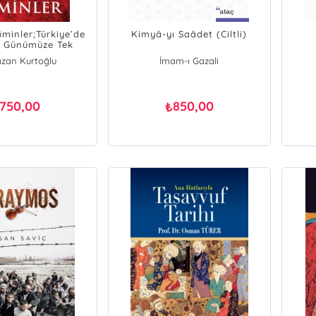
üminler;Türkiye’de
Kimyâ-yı Saâdet (Ciltli)
n Günümüze Tek
Kimlikte
zan Kurtoğlu
İmam-ı Gazali
750,00
850,00
₺