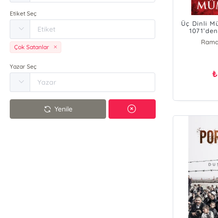
Etiket Seç
Üç Dinli M
1071’de
Rama
Çok Satanlar
Yazar Seç
₺
Yenile