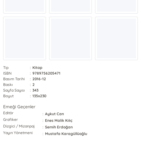
Tip
:
Kitap
ISBN
:
9789756205471
Basım Tarihi
:
2016-12
Baskı
:
2
Sayfa Sayısı
:
343
Boyut
:
135x230
Emeği Geçenler
Editör
:
Aykut Can
Grafiker
:
Enes Malik Kılıç
Dizgici / Mizanpaj
:
Semih Erdoğan
Yayın Yönetmeni
:
Mustafa Karagüllüoğlu