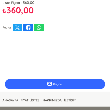
360,00
Liste Fiyatı :
360,00
₺
Paylaş
E-Bülten Kayıt
Güncel bilgiler için kayıt olunuz
Kaydol
ANASAYFA
FİYAT LİSTESİ
HAKKIMIZDA
İLETİŞİM