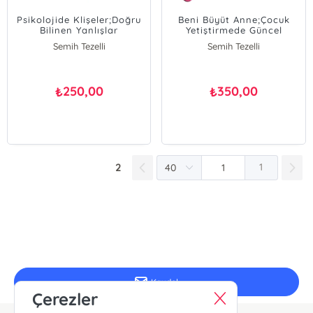
Psikolojide Klişeler;Doğru
Beni Büyüt Anne;Çocuk
Bilinen Yanlışlar
Yetiştirmede Güncel
Sorunlara Pratik Çözümler
Semih Tezelli
Semih Tezelli
250,00
350,00
₺
₺
2
1
E-Bülten Kayıt
Güncel bilgiler için kayıt olunuz
Kaydol
Çerezler