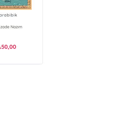
arabibik
izade Nazım
50,00
₺