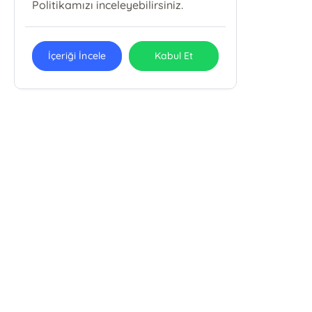
Politikamızı inceleyebilirsiniz.
İçeriği İncele
Kabul Et
E-Bülten Kayıt
Güncel bilgiler için kayıt olunuz