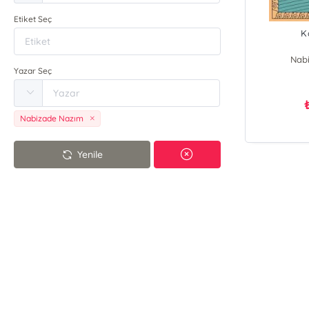
Etiket Seç
K
Nab
Yazar Seç
Nabizade Nazım
Yenile