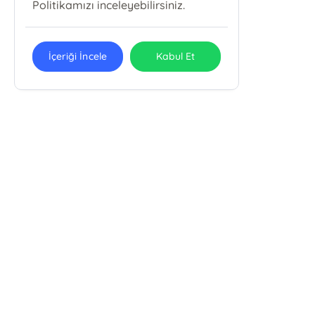
Politikamızı inceleyebilirsiniz.
İçeriği İncele
Kabul Et
E-Bülten Kayıt
Güncel bilgiler için kayıt olunuz