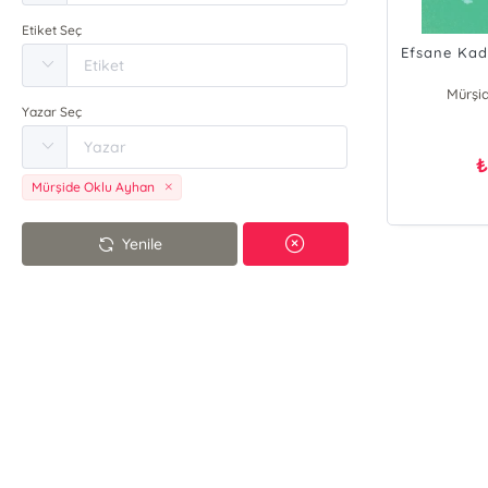
Etiket Seç
Efsane Kad
Mürşi
Yazar Seç
Mürşide Oklu Ayhan
Yenile