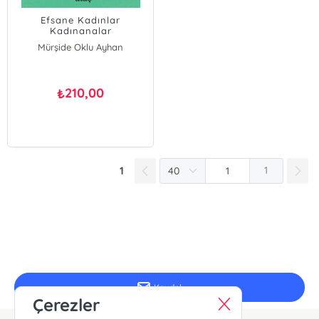
Efsane Kadınlar
Kadınanalar
Mürşide Oklu Ayhan
210,00
₺
1
1
E-Bülten Kayıt
Güncel bilgiler için kayıt olunuz
Kaydol
Çerezler