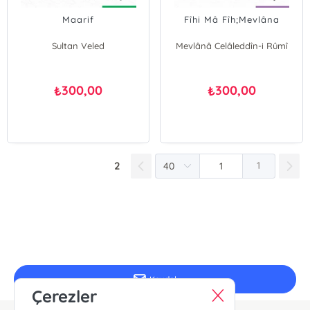
Maarif
Fîhi Mâ Fîh;Mevlâna
Sultan Veled
Mevlânâ Celâleddîn-i Rûmî
300,00
300,00
₺
₺
2
1
E-Bülten Kayıt
Güncel bilgiler için kayıt olunuz
Kaydol
Çerezler